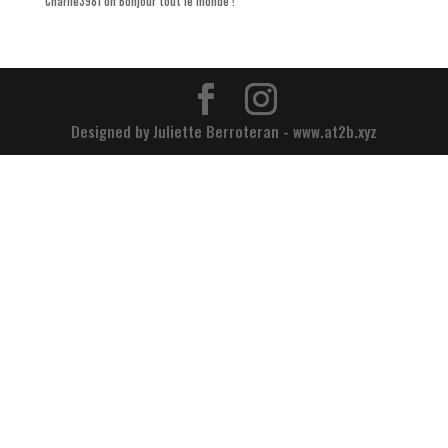
Charlie3981
on
Bonjour tout le monde !
Designed by Juliette Berroteran - www.at2b.xyz