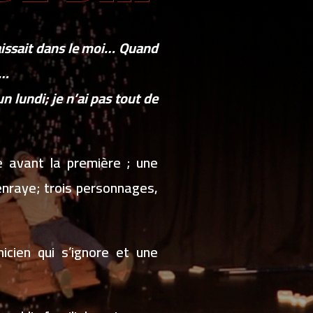
aissait dans le moi… Quand
 …
un lundi; je n’ai pas tout de
e avant la première ; une
s’enraye; trois personnages,
icien qui s’ignore et une