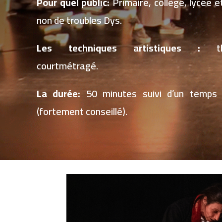
Pour quel public:
Primaire, collège, lycée et
non de troubles Dys.
Les techniques artistiques :
théâ
courtmétragé.
La durée:
50 minutes suivi d’un temps d
(fortement conseillé).