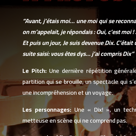
“Avant, j’étais moi… une moi qui se reconn
on m’appelait, je répondais : Oui, c’est moi !
Et puis un jour, Je suis devenue Dix. C’était 
suite saisi: vous êtes dys… j’ai compris Dix“
Le Pitch:
Une dernière répétition général
partition qui se brouille, un spectacle qui 
une incompréhension et un voyage.
Les personnages:
Une « Dix! », un techn
metteuse en scène qui ne comprend pas.