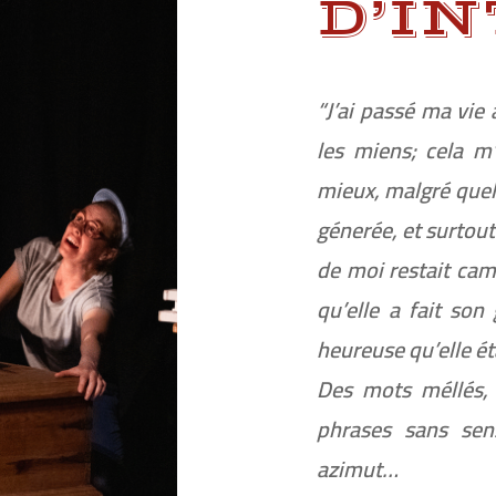
D’I
“J’ai passé ma vie
les miens; cela m’
mieux, malgré quel
génerée, et surtout
de moi restait ca
qu’elle a fait son 
heureuse qu’elle éta
Des mots méllés, d
phrases sans sen
azimut…