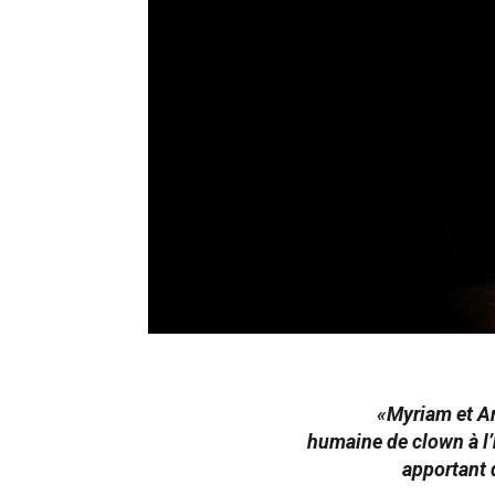
«
Myriam et An
humaine de clown à l’h
apportant d