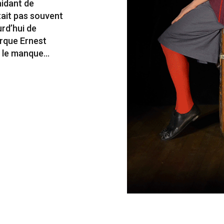
aidant de
était pas souvent
urd’hui de
irque Ernest
er le manque…