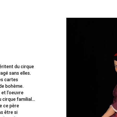
éritent du cirque
yagé sans elles.
es cartes
 de bohème.
 et l’oeuvre
 cirque familial…
e ce père
as être si