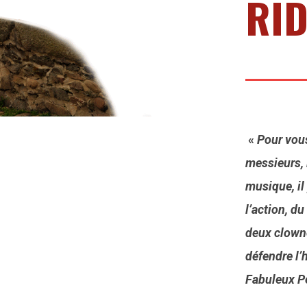
RI
«
Pour vou
messieurs, i
musique, il
l’action, du
deux clowne
défendre l’
Fabuleux Pe